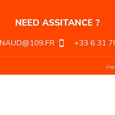
NEED ASSITANCE ?
NAUD@109.FR
+33 6 31 7

Copy