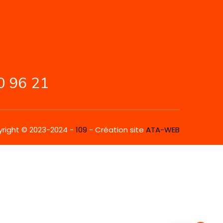
0 96 21
right © 2023-2024 -
109
- Création site
ATA-WEB